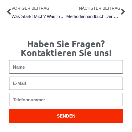
Zurück
Nä
VORIGER BEITRAG
NÄCHSTER BEITRAG
Was Stärkt Mich? Was Trägt Zu Meiner Gesundheit Bei?
Methodenhandbuch Der Betriebswirtschaft – Was Hat Das Mit Führung Und Change-Management Zu Tun?
Haben Sie Fragen?
Kontaktieren Sie uns!
Name
E-
Mail
Telefonnummer
SENDEN