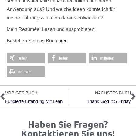
sehen beispielhafte Impact-Techniken und deren
Anwendung aus? Und welche Ideen könnte ich für
meine Führungssituation daraus entwickeln?
Mein Resümée: Lesen und ausprobieren!
Bestellen Sie das Buch
hier
.
teilen
teilen
mitteilen
drucken
Zurück
N
VORIGES BUCH
NÄCHSTES BUCH
Fundierte Erfahrung Mit Lean
Thank God It´s Friday
Haben Sie Fragen?
Kontaktieren Sie uns!