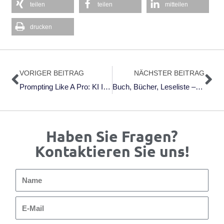
teilen
teilen
mitteilen
drucken
Zurück
Nä
VORIGER BEITRAG
NÄCHSTER BEITRAG
Prompting Like A Pro: KI Im Verkauf Erfolgreich Einsetzen Von Peter Huber (2024)
Buch, Bücher, Leseliste – Meine Favoriten Für 2024
Haben Sie Fragen?
Kontaktieren Sie uns!
Name
E-
Mail