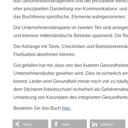
das Gesundheitsmanagement und der prinzipielle Berech
eher prinzipiellen Darstellung von Kommunikations- und 
das Buchthema spezifische, Elemente wahrgenommen.
Die Unternehmensbeispiele im zweiten Teil sind anregen
und kleinere mittelständische Betriebe spannend. Die Be
Die Anhänge mit Tools, Checklisten und Betriebsvereinbaru
Fleißarbeit abnehmen können.
Gut gefallen hat mir, dass von den Autoren Gesundhei
Unternehmenskultur gesehen wird. Dies ist sicherlich ei
kommt. Leider wird Gesundheit immer noch viel zu häufig 
dem Stichwort Arbeitsschutz/-sicherheit als Gefahrenab
Umsetzung von Konzepten des integrierten Gesundhei
Bestellen Sie das Buch
hier
.
teilen
teilen
mitteilen