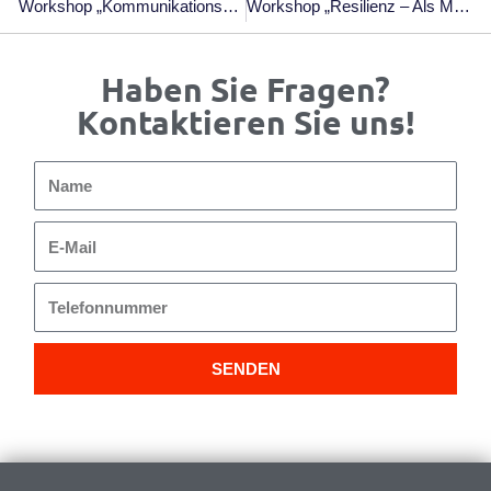
Workshop „Kommunikationspsychologie & Führung“; 15. & 16.09.25, Thomas-Morus-Akademie Bensberg
Workshop „Resilienz – Als Mensch In Der Modernen Arbeitswelt Widerstandsfähig Bleiben“, 11. & 12.11.25, Thomas-Morus-Akademie Bensberg
Haben Sie Fragen?
Kontaktieren Sie uns!
Name
E-
Mail
Telefonnummer
SENDEN