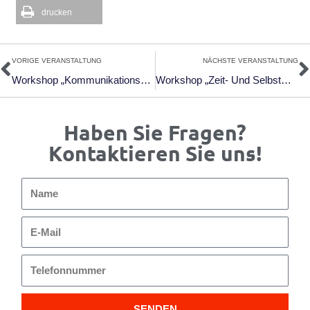
drucken
Zurück
N
VORIGE VERANSTALTUNG
NÄCHSTE VERANSTALTUNG
Workshop „Kommunikationskultur Im Betrieb“; 10. & 11.11.25, Thomas-Morus-Akademie Bensberg
Workshop „Zeit- Und Selbstmanagement – Zeit Effizient Und Effektiv Nutzen Im Guten Umgang Mit Der Eigenen Persönlichkeit Und Leistungsfähigkeit“; 24.11. & 25.11.2025; Thomas-Morus-Akademie Bensberg
Haben Sie Fragen?
Kontaktieren Sie uns!
Name
E-
Mail
Telefonnummer
SENDEN