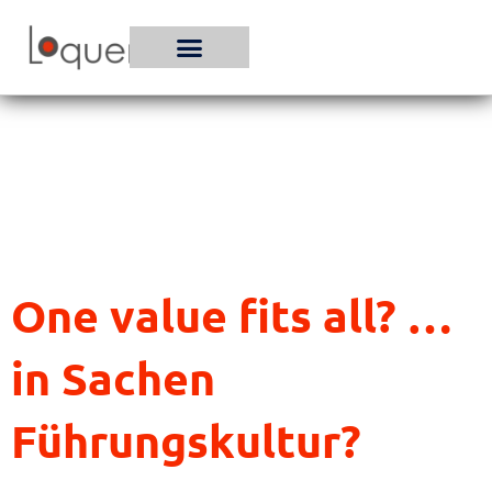
Zum
Inhalt
springen
One value fits all? …
in Sachen
Führungskultur?