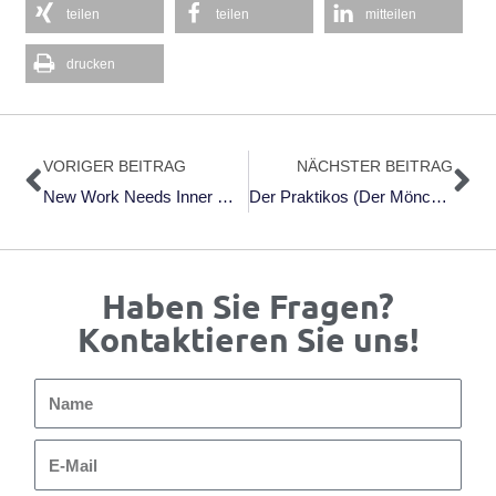
teilen
teilen
mitteilen
drucken
Zurück
Nä
VORIGER BEITRAG
NÄCHSTER BEITRAG
New Work Needs Inner Work: Ein Handbuch Für Unternehmen Auf Dem Weg Zur Selbstorganisation Von Joana Breidenbach Und Bettina Rollow (2019)
Der Praktikos (Der Mönch) Hundert Kapitel Über Das Geistliche Leben Von Gabriel Bunge (2009)
Haben Sie Fragen?
Kontaktieren Sie uns!
Name
E-
Mail