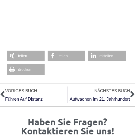
teilen
teilen
mitteilen
drucken
Zurück
N
VORIGES BUCH
NÄCHSTES BUCH
Führen Auf Distanz
Aufwachen Im 21. Jahrhundert
Haben Sie Fragen?
Kontaktieren Sie uns!