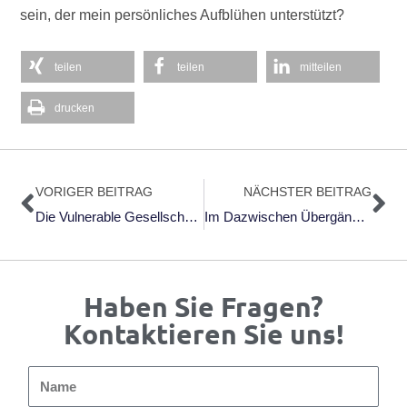
sein, der mein persönliches Aufblühen unterstützt?
teilen
teilen
mitteilen
drucken
Zurück
Nä
VORIGER BEITRAG
NÄCHSTER BEITRAG
Die Vulnerable Gesellschaft: Die Neue Verletzlichkeit Als Herausforderung Der Freiheit Von Frauke Rostalski (2024)
Im Dazwischen Übergänge Wirksam Gestalten; OrganisationsEntwicklung Ausgabe 04/2024
Haben Sie Fragen?
Kontaktieren Sie uns!
Name