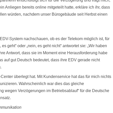
rtnerin entschuldigt sich für die Verzögerung und fragt mich,
nliegen bereits online mitgeteilt hatte, erkläre ich ihr, dass
ellen würden, nachdem unser Bürogebäude seit Herbst einen
…
m EDV-System nachschauen, ob es der Telekom möglich ist, für
, es geht“ oder „nein, es geht nicht“ antwortet sie: „Wir haben
 Ihre Antwort, dass sie im Moment eine Herausforderung habe
das auf gut Deutsch bedeutet, dass ihre EDV gerade nicht
.
Center überlegt hat. Mit Kundenservice hat das für mich nichts
nizieren. Wahrscheinlich war dies das gleiche
ng wegen Verzögerungen im Betriebsablauf“ für die Deutsche
nsatz.
ommunikation