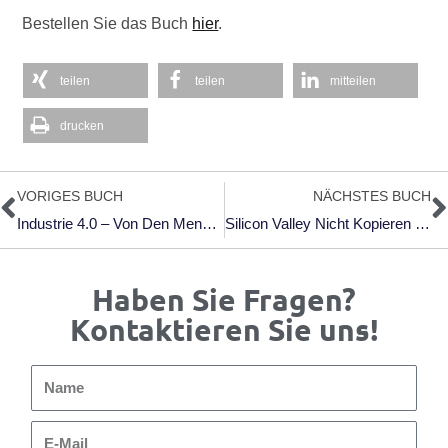
Bestellen Sie das Buch
hier
.
teilen
teilen
mitteilen
drucken
Zurück
N
VORIGES BUCH
NÄCHSTES BUCH
Industrie 4.0 – Von Den Menschen Aus Gesehen
Silicon Valley Nicht Kopieren – Aber Kapieren
Haben Sie Fragen?
Kontaktieren Sie uns!
Name
E-