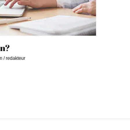
en?
n
/
redakteur