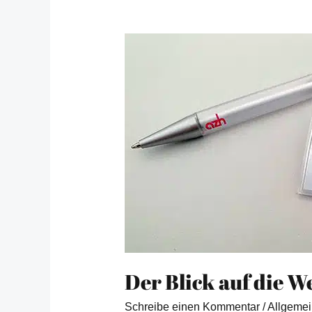
Der
Blick
auf
die
Wertschöpfungskette
Der Blick auf die 
Schreibe einen Kommentar
/
Allgemei