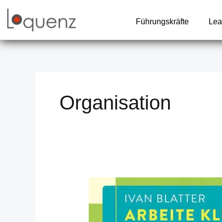
Zum
Inhalt
Führungskräfte
Lea
springen
Organisation
Arbeite
klüger
–