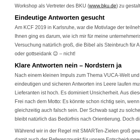
Workshop als Vertreter des BKU (
www.bku.de
) zu gestal
Eindeutige Antworten gesucht
Am KCF 2019 in Karlsruhe, war die Motivlage der teiln
Ihnen ging es darum, wie ich mir für meine unternehmeri
Versuchung natürlich groß, die Bibel als Steinbruch für A
oder gottseidank 😉 – nicht!
Klare Antworten nein – Nordstern ja
Nach einem kleinen Impuls zum Thema VUCA-Welt und F
eindeutigen und sicheren Antworten ins Leere laufen mu
Lieferanten ist hoch. Es dominiert Unsicherheit. Aus die
Frei nach dem Motto: Es könnte schon richtig sein, wen
gleichzeitig auch falsch sein. Der Schwab sagt zu solch
bleibt natürlich das Bedürfnis nach Orientierung. Doch di
Während wir in der Regel mit SMARTen-Zielen groß gewor
damit auch der Referenzpunkt für unsere Entscheidungen