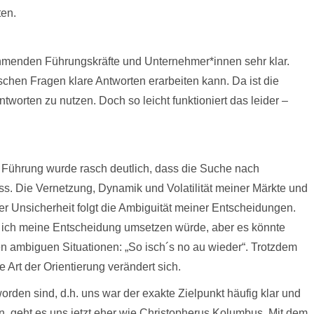
ten.
ehmenden Führungskräfte und Unternehmer*innen sehr klar.
schen Fragen klare Antworten erarbeiten kann. Da ist die
ntworten zu nutzen. Doch so leicht funktioniert das leider –
ührung wurde rasch deutlich, dass die Suche nach
ss. Die Vernetzung, Dynamik und Volatilität meiner Märkte und
ser Unsicherheit folgt die Ambiguität meiner Entscheidungen.
n ich meine Entscheidung umsetzen würde, aber es könnte
en ambiguen Situationen: „So isch´s no au wieder“. Trotzdem
e Art der Orientierung verändert sich.
den sind, d.h. uns war der exakte Zielpunkt häufig klar und
, geht es uns jetzt eher wie Christopherus Kolumbus. Mit dem