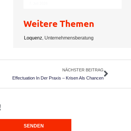
7. Juli 2026
Weitere Themen
Loquenz
,
Unternehmensberatung
Nächs
NÄCHSTER BEITRAG
Effectuation In Der Praxis – Krisen Als Chancen
!
SENDEN