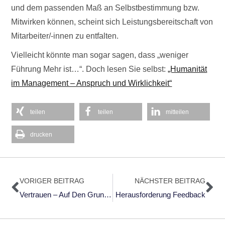
und dem passenden Maß an Selbstbestimmung bzw.
Mitwirken können, scheint sich Leistungsbereitschaft von
Mitarbeiter/-innen zu entfalten.
Vielleicht könnte man sogar sagen, dass „weniger
Führung Mehr ist…“. Doch lesen Sie selbst:
„Humanität
im Management – Anspruch und Wirklichkeit“
teilen
teilen
mitteilen
drucken
Zurück
Nä
VORIGER BEITRAG
NÄCHSTER BEITRAG
Vertrauen – Auf Den Grund Gegangen
Herausforderung Feedback