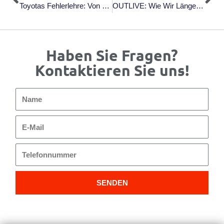
Toyotas Fehlerlehre: Von Der Kunst, Fehler In Erfolge Zu Verwandeln Von OJT Solutions (Nov. 2023)
OUTLIVE: Wie Wir Länger Und Besser Leben Können, Als Wir Denken, Von Dr. Peter Attia Mit Bill Gifford (2024)
Haben Sie Fragen?
Kontaktieren Sie uns!
Name
E-
Mail
Telefonnummer
SENDEN