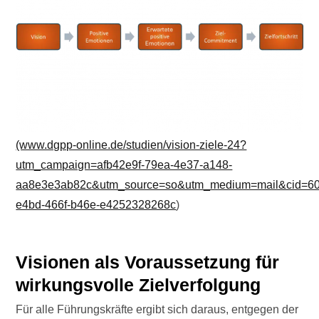
(www.dgpp-online.de/studien/vision-ziele-24?
utm_campaign=afb42e9f-79ea-4e37-a148-
aa8e3e3ab82c&utm_source=so&utm_medium=mail&cid=60
e4bd-466f-b46e-e4252328268c
)
Visionen als Voraussetzung für
wirkungsvolle Zielverfolgung
Für alle Führungskräfte ergibt sich daraus, entgegen der