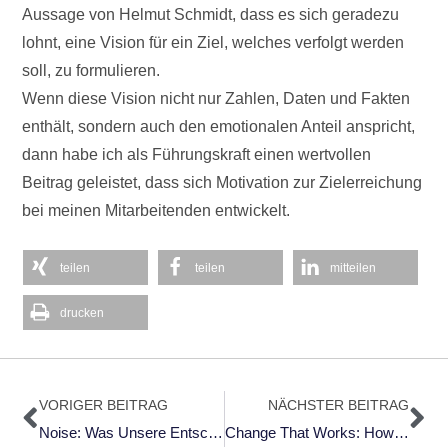
Aussage von Helmut Schmidt, dass es sich geradezu
lohnt, eine Vision für ein Ziel, welches verfolgt werden
soll, zu formulieren.
Wenn diese Vision nicht nur Zahlen, Daten und Fakten
enthält, sondern auch den emotionalen Anteil anspricht,
dann habe ich als Führungskraft einen wertvollen
Beitrag geleistet, dass sich Motivation zur Zielerreichung
bei meinen Mitarbeitenden entwickelt.
teilen
teilen
mitteilen
drucken
Zurück
Nä
VORIGER BEITRAG
NÄCHSTER BEITRAG
Noise: Was Unsere Entscheidungen Verzerrt – Und Wie Wir Sie Verbessern Können Von Daniel Kahneman, Olivier Sibony, Cass R. Sunstein (2023)
Change That Works: How To Make Transformation Happen; Gebundene Ausgabe – 10. April 2024; Englische Ausgabe Vom Autorenteam Michael Faschingbauer, Carola Gasser-Trinkl, Manfred Höfler, Kurt Mayer, Franz Schwarenthorer