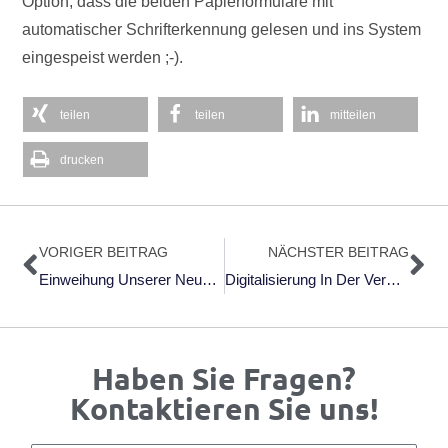
Option, dass die beiden Papierformulare mit
automatischer Schrifterkennung gelesen und ins System
eingespeist werden ;-).
teilen
teilen
mitteilen
drucken
Zurück
Nä
VORIGER BEITRAG
NÄCHSTER BEITRAG
Einweihung Unserer Neuen Büroräume
Digitalisierung In Der Verwaltung Statt Fleißarbeiten – Teil 2
Haben Sie Fragen?
Kontaktieren Sie uns!