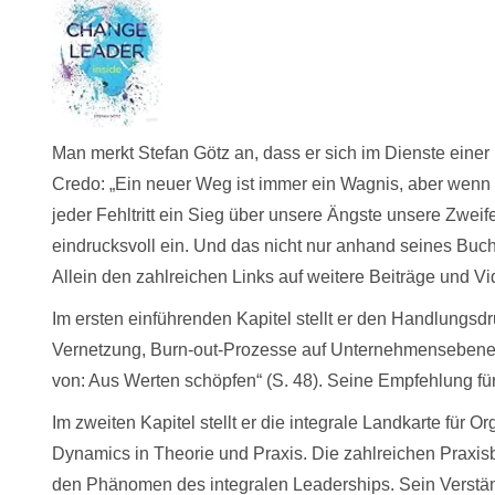
Man merkt Stefan Götz an, dass er sich im Dienste einer i
Credo: „Ein neuer Weg ist immer ein Wagnis, aber wenn 
jeder Fehltritt ein Sieg über unsere Ängste unsere Zwei
eindrucksvoll ein. Und das nicht nur anhand seines Buche
Allein den zahlreichen Links auf weitere Beiträge und Vi
Im ersten einführenden Kapitel stellt er den Handlungs
Vernetzung, Burn-out-Prozesse auf Unternehmensebene
von: Aus Werten schöpfen“ (S. 48). Seine Empfehlung für
Im zweiten Kapitel stellt er die integrale Landkarte für O
Dynamics in Theorie und Praxis. Die zahlreichen Praxisbe
den Phänomen des integralen Leaderships. Sein Verstän