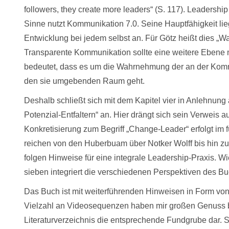
followers, they create more leaders“ (S. 117). Leadership
Sinne nutzt Kommunikation 7.0. Seine Hauptfähigkeit lie
Entwicklung bei jedem selbst an. Für Götz heißt dies „
Transparente Kommunikation sollte eine weitere Ebene m
bedeutet, dass es um die Wahrnehmung der an der Kommu
den sie umgebenden Raum geht.
Deshalb schließt sich mit dem Kapitel vier in Anlehnu
Potenzial-Entfaltern“ an. Hier drängt sich sein Verweis 
Konkretisierung zum Begriff „Change-Leader“ erfolgt im f
reichen von den Huberbuam über Notker Wolff bis hin 
folgen Hinweise für eine integrale Leadership-Praxis. Wi
sieben integriert die verschiedenen Perspektiven des B
Das Buch ist mit weiterführenden Hinweisen in Form vo
Vielzahl an Videosequenzen haben mir großen Genuss ber
Literaturverzeichnis die entsprechende Fundgrube dar. 