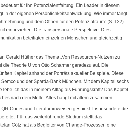
 bedeutet für ihn Potenzialentfaltung. Ein Leader in diesem
gt in der eigenen Persönlichkeitsentwicklung. Wie immer fängt
Wahrnehmung und dem Öffnen für den Potenzialraum“ (S. 122).
it einbeziehen: Die transpersonale Perspektive. Dies
nikation beteiligten einzelnen Menschen und gleichzeitig
ng an Gerald Hüther das Thema „Von Ressourcen-Nutzern zu
auf die Theorie U von Otto Scharmer geradezu auf. Die
ünften Kapitel anhand der Porträts aktueller Beispiele. Diese
zu Semco und der Sparda-Bank München. Mit dem Kapitel sechs
e lebe ich das in meinem Alltag als Führungskraft? Das Kapitel
uches nach dem Motto: Alles hängt mit allem zusammen.
n QR-Codes und Literaturhinweisen gespickt. Insbesondere die
eitet. Für das weiterführende Studium stellt das
Stefan Götz hat als Begleiter von Change-Prozessen eine