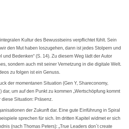
ntegralen Kultur des Bewusstseins verpflichtet fühlt. Sein
wir den Mut haben loszugehen, dann ist jedes Stolpern und
fel und Bedenken“ (S. 14). Zu diesem Weg lädt der Autor
s, sondern auch mit seiner Vernetzung in die digitale Welt.
deos zu folgen ist ein Genuss.
druck der momentanen Situation (Gen Y, Shareconomy,
) dar, um auf den Punkt zu kommen „Wertschöpfung kommt
 diese Situation: Präsenz.
rganisationen der Zukunft dar. Eine gute Einführung in Spiral
ispiele sprechen für sich. Im dritten Kapitel widmet er sich
dnis (nach Thomas Peters): „True Leaders don´t create